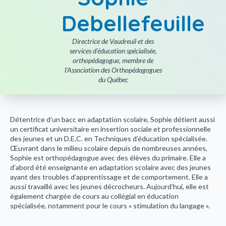
Orthopédagogie
Debellefeuille
À propos de nous
Carrière
Rééducation cognitive par la musique
Crédits d’impôt et assurances
Directrice de Vaudreuil et des
Orthophonie
services d'éducation spécialisée,
Locaux à louer
orthopédagogue, membre de
l'Association des Orthopédagogues
Préparation aux examens (TECFEE, EUF)
du Québec
Politique de cookies (CA)
Psychoéducation
Stimulation du langage
Détentrice d’un bacc en adaptation scolaire, Sophie détient aussi
un certificat universitaire en insertion sociale et professionnelle
Tutorat en anglais
des jeunes et un D.E.C. en Techniques d’éducation spécialisée.
Œuvrant dans le milieu scolaire depuis de nombreuses années,
Tutorat au primaire
Sophie est orthopédagogue avec des élèves du primaire. Elle a
d’abord été enseignante en adaptation scolaire avec des jeunes
ayant des troubles d’apprentissage et de comportement. Elle a
Tutorat au secondaire
aussi travaillé avec les jeunes décrocheurs. Aujourd’hui, elle est
également chargée de cours au collégial en éducation
Zoothérapie et intervention psychosociale
spécialisée, notamment pour le cours « stimulation du langage ».