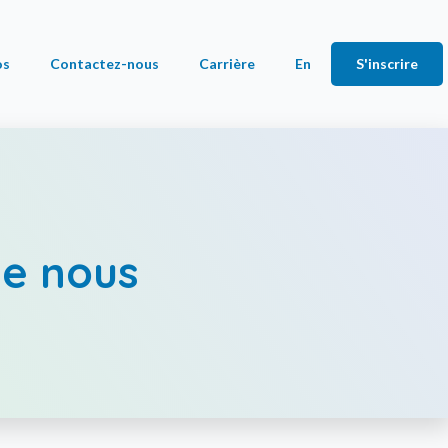
os
Contactez-nous
Carrière
En
S'inscrire
s
 assurances
es (CA)
de nous