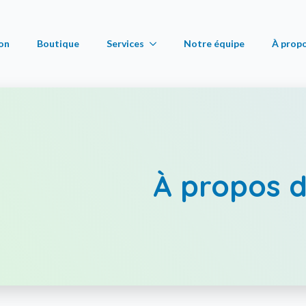
ion
Boutique
Services
Notre équipe
À prop
Cours d’espagnol en ligne pour les élèves du primaire et du secondaire
Mesures sanitaire
Éducation spécialisée
À propos de nous
Enseignement individualisé
Crédits d’impôt et
Orthopédagogie
Locaux à louer
Rééducation cognitive par la musique
Politique de cooki
À propos 
Orthophonie
Préparation aux examens (TECFEE, EUF)
Psychoéducation
Stimulation du langage
Tutorat en anglais
Tutorat au primaire
Tutorat au secondaire
Zoothérapie et intervention psychosociale