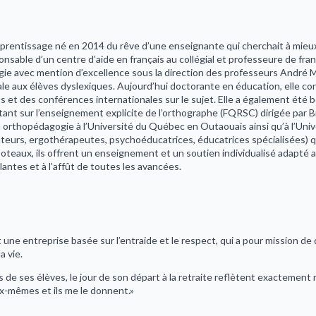
pprentissage né en 2014 du rêve d’une enseignante qui cherchait à mieux a
nsable d’un centre d’aide en français au collégial et professeure de franç
gie avec mention d’excellence sous la direction des professeurs André M
cale aux élèves dyslexiques. Aujourd’hui doctorante en éducation, elle 
 et des conférences internationales sur le sujet. Elle a également été bo
ortant sur l’enseignement explicite de l’orthographe (FQRSC) dirigée par B
n orthopédagogie à l’Université du Québec en Outaouais ainsi qu’à l’Univ
eurs, ergothérapeutes, psychoéducatrices, éducatrices spécialisées) qui
 Coteaux, ils offrent un enseignement et un soutien individualisé adapté
lantes et à l’affût de toutes les avancées.
une entreprise basée sur l’entraide et le respect, qui a pour mission d
a vie.
de ses élèves, le jour de son départ à la retraite reflètent exactement no
ux-mêmes et ils me le donnent.»