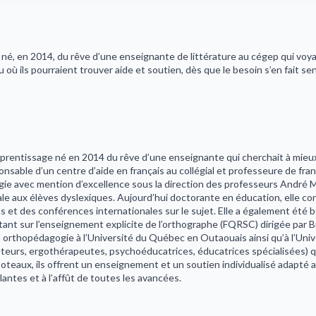
né, en 2014, du rêve d’une enseignante de littérature au cégep qui voyait
u où ils pourraient trouver aide et soutien, dès que le besoin s’en fait sen
pprentissage né en 2014 du rêve d’une enseignante qui cherchait à mieux a
nsable d’un centre d’aide en français au collégial et professeure de franç
gie avec mention d’excellence sous la direction des professeurs André M
cale aux élèves dyslexiques. Aujourd’hui doctorante en éducation, elle 
 et des conférences internationales sur le sujet. Elle a également été bo
ortant sur l’enseignement explicite de l’orthographe (FQRSC) dirigée par B
n orthopédagogie à l’Université du Québec en Outaouais ainsi qu’à l’Univ
eurs, ergothérapeutes, psychoéducatrices, éducatrices spécialisées) qui
 Coteaux, ils offrent un enseignement et un soutien individualisé adapté
lantes et à l’affût de toutes les avancées.