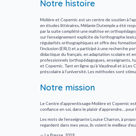
Notre histoire
Molière et Copernic est un centre de soutien à l’a
en études littéraires, Mélanie Dutemple a été respo
par la suite complété une maîtrise en orthopédago
sur l’enseignement explicite de l’orthographe lexi
régularités orthographiques et offre des formations
l’inclusion (ERLI) et a participé à une recherche p
didactique du français, en adaptation scolaire et e
professionnels (orthopédagogues, enseignants, tut
et Copernic. Tant en ligne qu’à Vaudreuil et à Les
préscolaire à l’université. Les méthodes sont stimu
Notre mission
Le Centre d’apprentissage Molière et Copernic est 
confiance en soi, dans le plaisir d’apprendre… pour l
Les mots de l’enseignante Louise Charron, à propos 
regardent dans mes yeux, ils voient le meilleur d’e
— La Presse, 2019